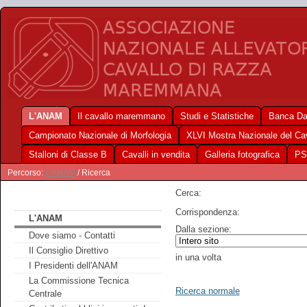
L'ANAM
Il cavallo maremmano
Studi e Statistiche
Banca Da
Campionato Nazionale di Morfologia
XLVI Mostra Nazionale del C
Stalloni di Classe B
Cavalli in vendita
Galleria fotografica
PS
Percorso:
L'ANAM
/ Ricerca
Cerca:
Corrispondenza:
L'ANAM
Dalla sezione:
Dove siamo - Contatti
Il Consiglio Direttivo
in una volta
I Presidenti dell'ANAM
La Commissione Tecnica
Ricerca normale
Centrale