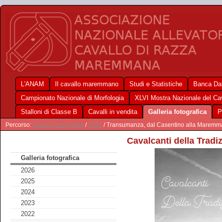
L'ANAM
Il cavallo maremmano
Studi e Statistiche
Banca Dat
Campionato Nazionale di Morfologia
XLVI Mostra Nazionale del C
Stalloni di Classe B
Cavalli in vendita
Galleria fotografica
P
Percorso:
Galleria fotografica
/
2022
/ Transumanza, dal Casentino alla Maremm
Cavalcanti della Tradi
Galleria fotografica
2026
2025
2024
2023
2022