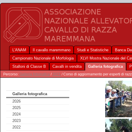
L'ANAM
Il cavallo maremmano
Studi e Statistiche
Banca Dat
Campionato Nazionale di Morfologia
XLVI Mostra Nazionale del C
Stalloni di Classe B
Cavalli in vendita
Galleria fotografica
P
Percorso:
Galleria fotografica
/
2021
/ Corso di aggiornamento per esperti di razza
Galleria fotografica
2026
2025
2024
2023
2022