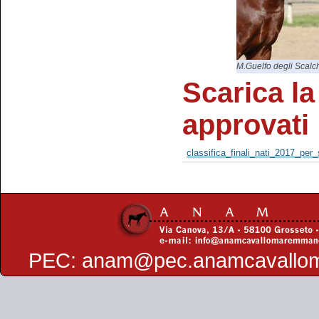
M.Guelfo degli Scalc
Scarica la 
approvati
classifica_finali_nati_2017_per_
PEC:
anam@pec.anamcavallo