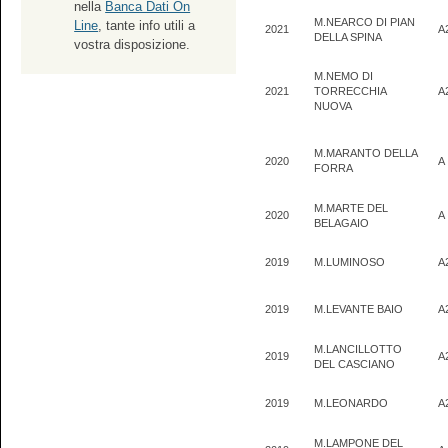
nella
Banca Dati On
M.NEARCO DI PIAN
Line
, tante info utili a
2021
A
DELLA SPINA
vostra disposizione.
M.NEMO DI
2021
TORRECCHIA
A
NUOVA
M.MARANTO DELLA
2020
A
FORRA
M.MARTE DEL
2020
A
BELAGAIO
2019
M.LUMINOSO
A
2019
M.LEVANTE BAIO
A
M.LANCILLOTTO
2019
A
DEL CASCIANO
2019
M.LEONARDO
A
M.LAMPONE DEL