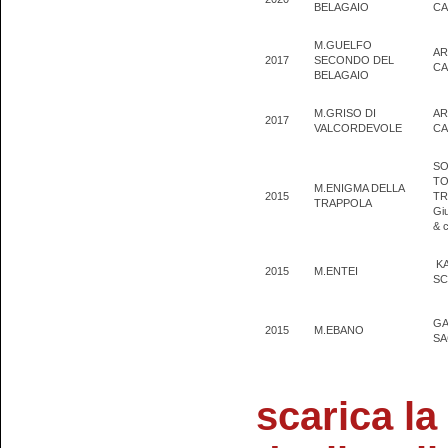
BELAGAIO
CA
M.GUELFO
AR
2017
SECONDO DEL
CA
BELAGAIO
M.GRISO DI
AR
2017
VALCORDEVOLE
CA
SO
T
M.ENIGMA DELLA
2015
TR
TRAPPOLA
Gi
& c
K
2015
M.ENTEI
SC
GA
2015
M.EBANO
S
scarica la