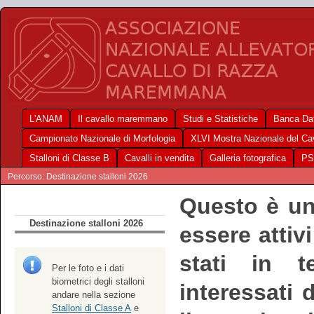
L'ANAM
Il cavallo maremmano
Studi e Statistiche
Banca Dat
Campionato Nazionale di Morfologia
XLVI Mostra Nazionale del C
Stalloni di Classe B
Cavalli in vendita
Galleria fotografica
PS
Percorso: Destinazione stalloni 2026
Questo è un
Destinazione stalloni 2026
essere attiv
stati in t
Per le foto e i dati
biometrici degli stalloni
interessati
andare nella sezione
Stalloni di Classe A
e