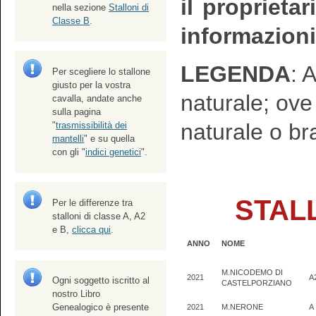
il proprietar
nella sezione
Stalloni di
Classe B
.
informazioni
LEGENDA
: 
Per scegliere lo stallone
giusto per la vostra
naturale; ov
cavalla, andate anche
sulla pagina
naturale o br
"
trasmissibilità dei
mantelli
" e su quella
con gli "
indici genetici
".
STALL
Per le differenze tra
stalloni di classe A, A2
e B,
clicca qui
.
ANNO
NOME
M.NICODEMO DI
2021
A
Ogni soggetto iscritto al
CASTELPORZIANO
nostro Libro
Genealogico è presente
2021
M.NERONE
A