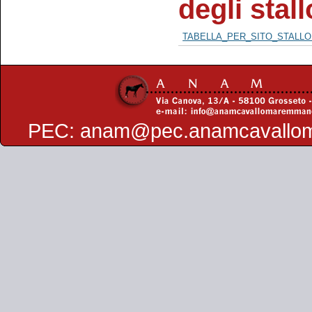
degli stal
TABELLA_PER_SITO_STALLON
PEC:
anam@pec.anamcavallo