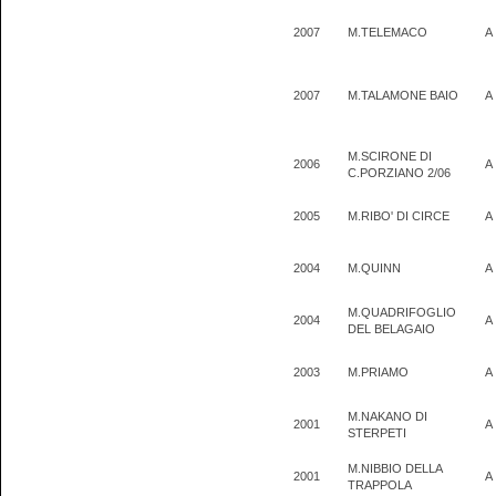
2007
M.TELEMACO
A
2007
M.TALAMONE BAIO
A
M.SCIRONE DI
2006
A
C.PORZIANO 2/06
2005
M.RIBO' DI CIRCE
A
2004
M.QUINN
A
M.QUADRIFOGLIO
2004
A
DEL BELAGAIO
2003
M.PRIAMO
A
M.NAKANO DI
2001
A
STERPETI
M.NIBBIO DELLA
2001
A
TRAPPOLA