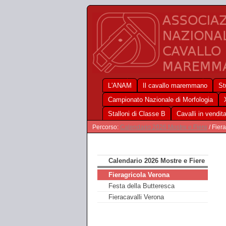
L'ANAM
Il cavallo maremmano
St
Campionato Nazionale di Morfologia
Stalloni di Classe B
Cavalli in vendit
Percorso:
Calendario 2026 Mostre e Fiere
/ Fier
Calendario 2026 Mostre e Fiere
Fieragricola Verona
Festa della Butteresca
Fieracavalli Verona