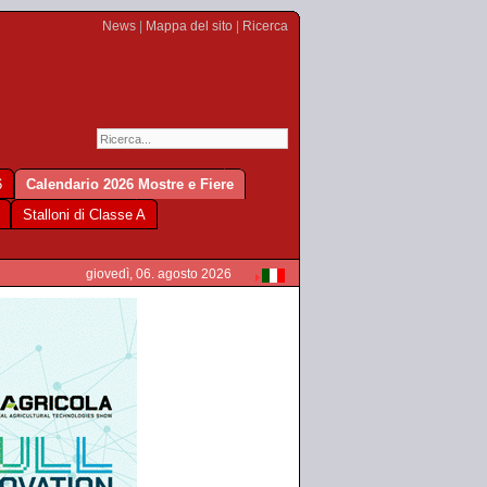
News
|
Mappa del sito
|
Ricerca
6
Calendario 2026 Mostre e Fiere
Stalloni di Classe A
giovedì, 06. agosto 2026