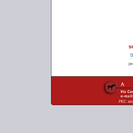
s
N
pe
PEC:
an