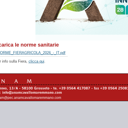
carica le norme sanitarie
ORME_FIERAGRICOLA_2026_-_IT.pdf
r info sulla Fiera,
clicca qui
.
am@pec.anamcavallomaremmano.com