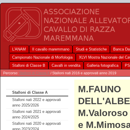
L'ANAM
Il cavallo maremmano
Studi e Statistiche
Banca Dat
Campionato Nazionale di Morfologia
XLVI Mostra Nazionale del C
Stalloni di Classe B
Cavalli in vendita
Galleria fotografica
PS
Percorso:
Stalloni di Classe A
/ Stalloni nati 2016 e approvati anno 2019
M.FAUNO
Stalloni di Classe A
DELL'ALBE
Stalloni nati 2022 e approvati
anno 2025/2026
M.Valoroso 
Stalloni nati 2021 e approvati
anno 2024/2025
e M.Mimos
Stalloni nati 2020 e approvati
anno 2023/2024