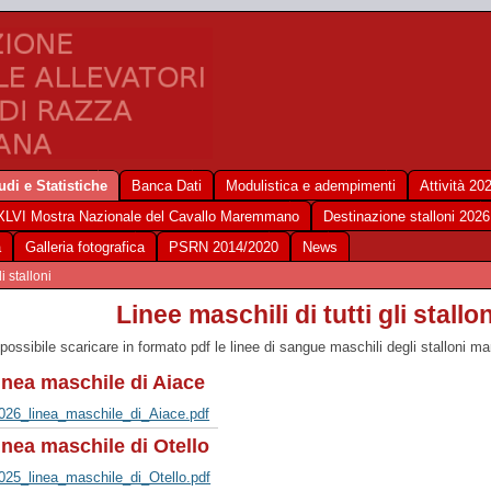
udi e Statistiche
Banca Dati
Modulistica e adempimenti
Attività 20
XLVI Mostra Nazionale del Cavallo Maremmano
Destinazione stalloni 2026
a
Galleria fotografica
PSRN 2014/2020
News
i stalloni
Linee maschili di tutti gli stal
 possibile scaricare in formato pdf le linee di sangue maschili degli stalloni m
inea maschile di Aiace
026_linea_maschile_di_Aiace.pdf
inea maschile di Otello
025_linea_maschile_di_Otello.pdf