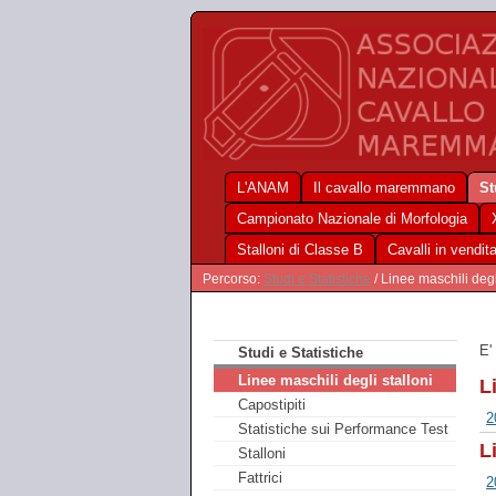
L'ANAM
Il cavallo maremmano
St
Campionato Nazionale di Morfologia
Stalloni di Classe B
Cavalli in vendit
Percorso:
Studi e Statistiche
/ Linee maschili degl
E'
Studi e Statistiche
Linee maschili degli stalloni
L
Capostipiti
2
Statistiche sui Performance Test
L
Stalloni
Fattrici
2