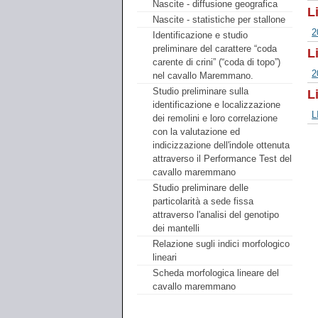
Nascite - diffusione geografica
L
Nascite - statistiche per stallone
2
Identificazione e studio
preliminare del carattere “coda
L
carente di crini” (“coda di topo”)
2
nel cavallo Maremmano.
Studio preliminare sulla
L
identificazione e localizzazione
L
dei remolini e loro correlazione
con la valutazione ed
indicizzazione dell'indole ottenuta
attraverso il Performance Test del
cavallo maremmano
Studio preliminare delle
particolarità a sede fissa
attraverso l'analisi del genotipo
dei mantelli
Relazione sugli indici morfologico
lineari
Scheda morfologica lineare del
cavallo maremmano