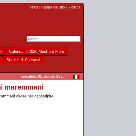
News
|
Mappa del sito
|
Ricerca
26
Calendario 2026 Mostre e Fiere
Stalloni di Classe A
mercoledì, 05. agosto 2026
loni maremmani
aremmani divise per capostipite.