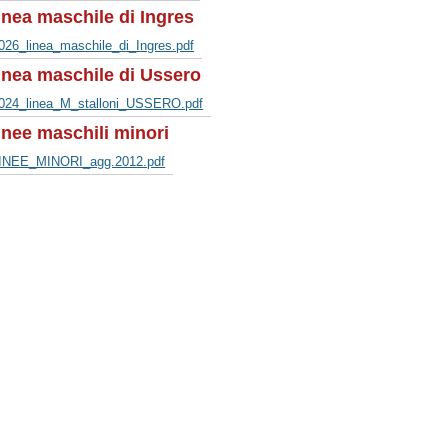
inea maschile di Ingres
026_linea_maschile_di_Ingres.pdf
inea maschile di Ussero
024_linea_M_stalloni_USSERO.pdf
inee maschili minori
INEE_MINORI_agg.2012.pdf