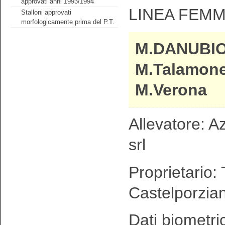
approvati anni 1993/1994
LINEA FEMM
Stalloni approvati
morfologicamente prima del P.T.
M.DANUBIO
M.Talamone
M.Verona
Allevatore: A
srl
Proprietario: 
Castelporzia
Dati biometri