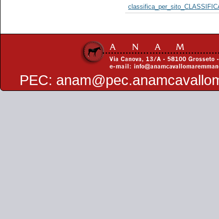
classifica_per_sito_CLASSIFI
PEC:
anam@pec.anamcavallo