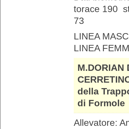
torace 190 s
73
LINEA MASCH
LINEA FEMM
M.DORIAN 
CERRETINO
della Trapp
di Formole
Allevatore: A