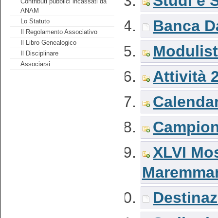
Studi e S
Contributi pubblici incassati da
ANAM
Banca Da
Lo Statuto
Il Regolamento Associativo
Il Libro Genealogico
Modulist
Il Disciplinare
Associarsi
Attività 
Calendar
Campiona
XLVI Mos
Maremma
Destinaz