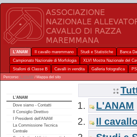
L'ANAM
Il cavallo maremmano
Studi e Statistiche
Banca Da
Campionato Nazionale di Morfologia
XLVI Mostra Nazionale del C
Stalloni di Classe B
Cavalli in vendita
Galleria fotografica
PS
Percorso:
L'ANAM
/ Mappa del sito
Tut
L'ANAM
L'ANAM
Dove siamo - Contatti
Il Consiglio Direttivo
Il cava
I Presidenti dell'ANAM
La Commissione Tecnica
Centrale