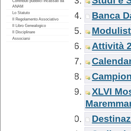
Studi e S
Contributi pubblici incassati da
ANAM
Banca Da
Lo Statuto
Il Regolamento Associativo
Il Libro Genealogico
Modulist
Il Disciplinare
Associarsi
Attività 
Calendar
Campiona
XLVI Mos
Maremma
Destinaz