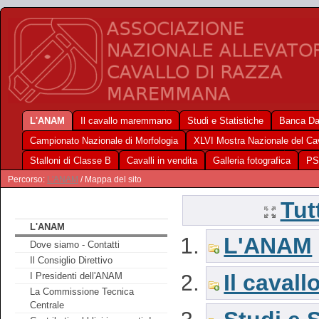
L'ANAM
Il cavallo maremmano
Studi e Statistiche
Banca Da
Campionato Nazionale di Morfologia
XLVI Mostra Nazionale del C
Stalloni di Classe B
Cavalli in vendita
Galleria fotografica
PS
Percorso:
L'ANAM
/ Mappa del sito
Tut
L'ANAM
L'ANAM
Dove siamo - Contatti
Il Consiglio Direttivo
Il cava
I Presidenti dell'ANAM
La Commissione Tecnica
Centrale