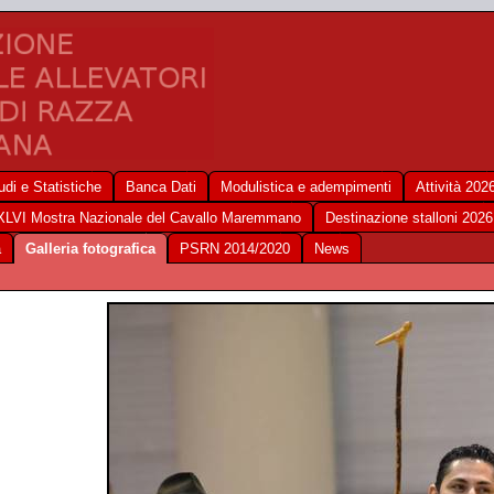
udi e Statistiche
Banca Dati
Modulistica e adempimenti
Attività 202
XLVI Mostra Nazionale del Cavallo Maremmano
Destinazione stalloni 2026
a
Galleria fotografica
PSRN 2014/2020
News