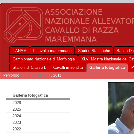
L'ANAM
Il cavallo maremmano
Studi e Statistiche
Banca Dat
Campionato Nazionale di Morfologia
XLVI Mostra Nazionale del C
Stalloni di Classe B
Cavalli in vendita
Galleria fotografica
P
Percorso:
Galleria fotografica
/ 2011
Galleria fotografica
2026
2025
2024
2023
2022