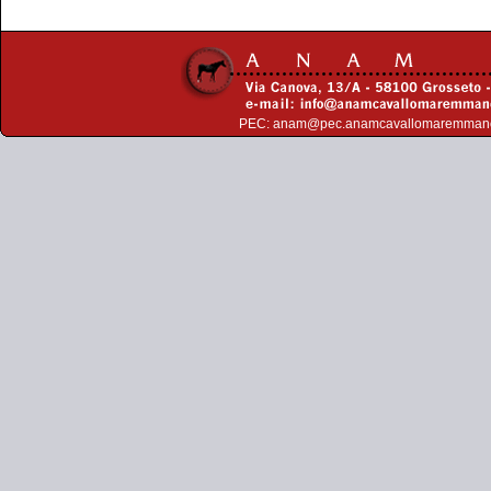
PEC:
anam@pec.anamcavallomaremman