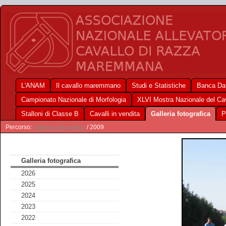
L'ANAM
Il cavallo maremmano
Studi e Statistiche
Banca Dat
Campionato Nazionale di Morfologia
XLVI Mostra Nazionale del C
Stalloni di Classe B
Cavalli in vendita
Galleria fotografica
P
Percorso:
Galleria fotografica
/ 2009
Galleria fotografica
2026
2025
2024
2023
2022