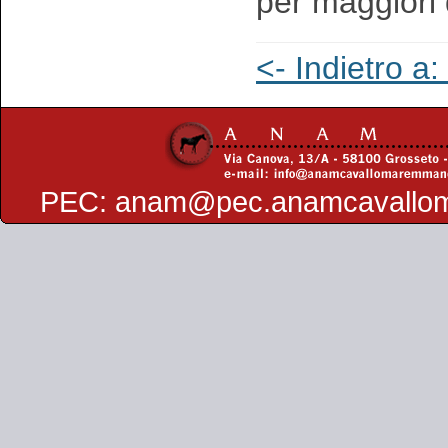
per maggiori 
<- Indietro a
PEC:
anam@pec.anamcavallo