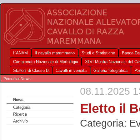
L'ANAM
Il cavallo maremmano
Studi e Statistiche
Banca Dat
Campionato Nazionale di Morfologia
XLVI Mostra Nazionale del C
Stalloni di Classe B
Cavalli in vendita
Galleria fotografica
PS
Percorso: News
08.11.2025 1
News
Eletto il 
Categoria
Ricerca
Categoria: Ev
Archivio