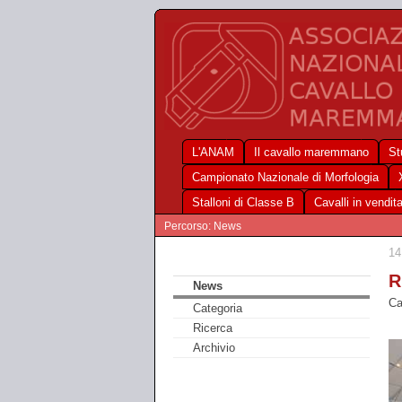
L'ANAM
Il cavallo maremmano
St
Campionato Nazionale di Morfologia
Stalloni di Classe B
Cavalli in vendit
Percorso: News
14
R
News
Ca
Categoria
Ricerca
Archivio