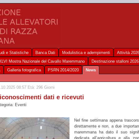
udi e Statistiche
Banca Dati
Modulistica e adempimenti
Attività 202
XLVI Mostra Nazionale del Cavallo Maremmano
Destinazione stalloni 2026
a
Galleria fotografica
PSRN 2014/2020
News
.10.2025 08:57 Età: 296 Giorni
iconoscimenti dati e ricevuti
tegoria: Eventi
Nel fine settimana appena trascors
direttamente e non, a due importanti
maremmana ha dato il suo signific
dedicata all’agricoltura e alla z