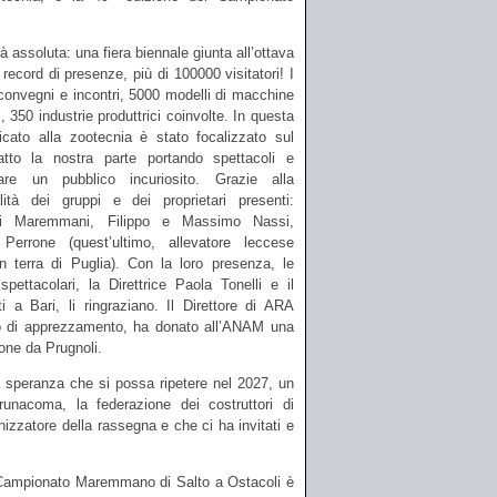
à assoluta: una fiera biennale giunta all’ottava
record di presenze, più di 100000 visitatori! I
 convegni e incontri, 5000 modelli di macchine
, 350 industrie produttrici coinvolte. In questa
dicato alla zootecnia è stato focalizzato sul
to la nostra parte portando spettacoli e
are un pubblico incuriosito. Grazie alla
lità dei gruppi e dei proprietari presenti:
i Maremmani, Filippo e Massimo Nassi,
errone (quest’ultimo, allevatore leccese
 terra di Puglia). Con la loro presenza, le
pettacolari, la Direttrice Paola Tonelli e il
i a Bari, li ringraziano. Il Direttore di ARA
o di apprezzamento, ha donato all’ANAM una
one da Prugnoli.
a speranza che si possa ripetere nel 2027, un
unacoma, la federazione dei costruttori di
izzatore della rassegna e che ci ha invitati e
Campionato Maremmano di Salto a Ostacoli è