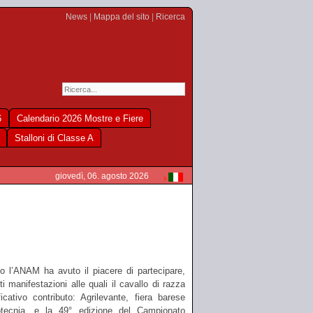
News
|
Mappa del sito
|
Ricerca
6
Calendario 2026 Mostre e Fiere
Stalloni di Classe A
giovedì, 06. agosto 2026
o l’ANAM ha avuto il piacere di partecipare,
 manifestazioni alle quali il cavallo di razza
ativo contributo: Agrilevante, fiera barese
ootecnia, e la 49° edizione del Campionato