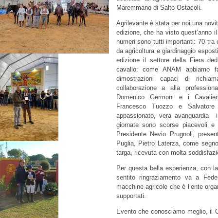
Maremmano di Salto Ostacoli.
Agrilevante è stata per noi una novit
edizione, che ha visto quest’anno il 
numeri sono tutti importanti: 70 tra
da agricoltura e giardinaggio esposti
edizione il settore della Fiera de
cavallo: come ANAM abbiamo fat
dimostrazioni capaci di richiam
collaborazione a alla professiona
Domenico Germoni e i Cavalier
Francesco Tuozzo e Salvatore P
appassionato, vera avanguardia in
giornate sono scorse piacevoli e s
Presidente Nevio Prugnoli, present
Puglia, Pietro Laterza, come segn
targa, ricevuta con molta soddisfazi
Per questa bella esperienza, con l
sentito ringraziamento va a Feder
macchine agricole che è l’ente organ
supportati.
Evento che conosciamo meglio, il 