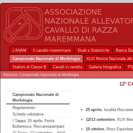
L'ANAM
Il cavallo maremmano
Studi e Statistiche
Banca Dat
Campionato Nazionale di Morfologia
XLVI Mostra Nazionale de
Stalloni di Classe B
Cavalli in vendita
Galleria fotografica
PS
Percorso: Campionato Nazionale di Morfologia
12° 
Campionato Nazionale di
Morfologia
Regolamento
25 aprile
, località Roccar
Scheda valutativa
12/13 settembre
, XLVI Mos
I Tappa, 25 aprile, Festa
Butteresca, Roccarespampani
10 ottobre
, Ross Equivibe
2° Tappa, 12 settembre – XLVI