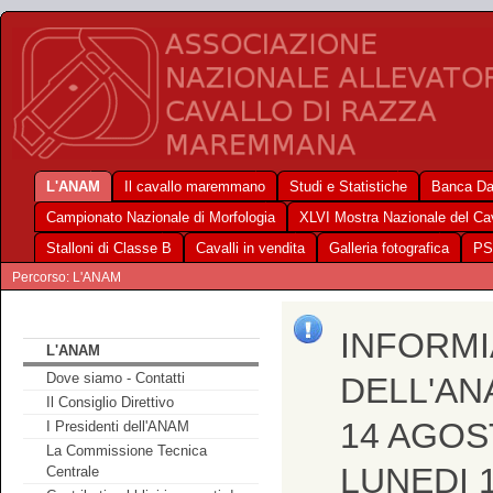
L'ANAM
Il cavallo maremmano
Studi e Statistiche
Banca Da
Campionato Nazionale di Morfologia
XLVI Mostra Nazionale del C
Stalloni di Classe B
Cavalli in vendita
Galleria fotografica
PS
Percorso: L'ANAM
INFORMI
L'ANAM
Dove siamo - Contatti
DELL'AN
Il Consiglio Direttivo
14 AGOS
I Presidenti dell'ANAM
La Commissione Tecnica
LUNEDI 
Centrale