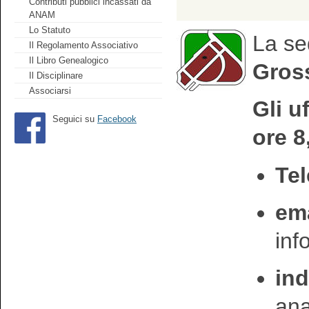
Contributi pubblici incassati da
ANAM
Lo Statuto
La se
Il Regolamento Associativo
Il Libro Genealogico
Gross
Il Disciplinare
Associarsi
Gli u
Seguici su
Facebook
ore 8
Tel
ema
in
ind
an