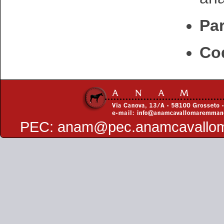
Par
Cod
PEC:
anam@pec.anamcavallo