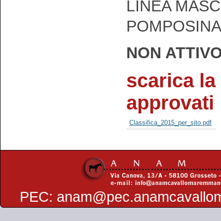
LINEA MASC
POMPOSIN
NON ATTIV
scarica la 
approvati
Classifica_2015_per_sito.pdf
PEC:
anam@pec.anamcavallo