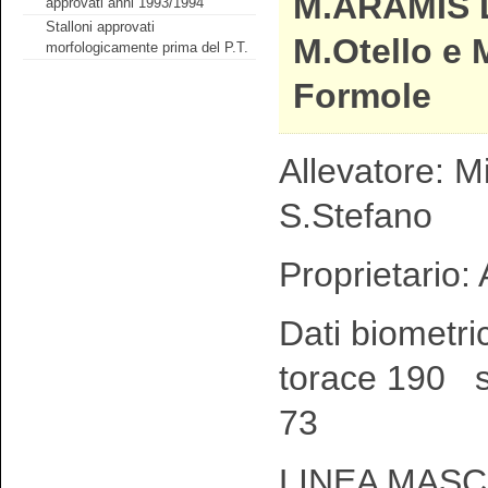
M.ARAMIS 
approvati anni 1993/1994
Stalloni approvati
M.Otello e
morfologicamente prima del P.T.
Formole
Allevatore: M
S.Stefano
Proprietario:
Dati biometri
torace 190 s
73
LINEA MASC