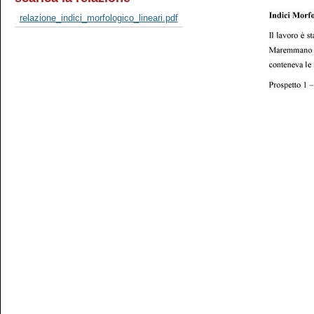
relazione_indici_morfologico_lineari.pdf