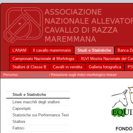
L'ANAM
Il cavallo maremmano
Studi e Statistiche
Banca Da
Campionato Nazionale di Morfologia
XLVI Mostra Nazionale del C
Stalloni di Classe B
Cavalli in vendita
Galleria fotografica
PS
Percorso:
Studi e Statistiche
/ Relazione sugli indici morfologico lineari
Studi e Statistiche
Linee maschili degli stalloni
Capostipiti
Statistiche sui Performance Test
Stalloni
Fattrici