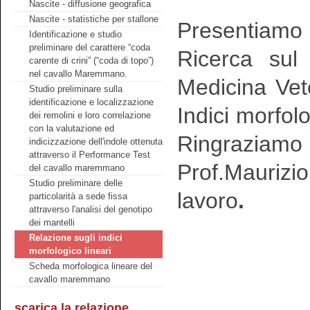
Nascite - diffusione geografica
Nascite - statistiche per stallone
Presentiamo d
Identificazione e studio
preliminare del carattere “coda
Ricerca sul 
carente di crini” (“coda di topo”)
nel cavallo Maremmano.
Medicina Vete
Studio preliminare sulla
identificazione e localizzazione
Indici morfol
dei remolini e loro correlazione
con la valutazione ed
Ringraziam
indicizzazione dell'indole ottenuta
attraverso il Performance Test
Prof.Maurizi
del cavallo maremmano
Studio preliminare delle
lavoro
.
particolarità a sede fissa
attraverso l'analisi del genotipo
dei mantelli
Relazione sugli indici
morfologico lineari
Scheda morfologica lineare del
cavallo maremmano
scarica la relazione