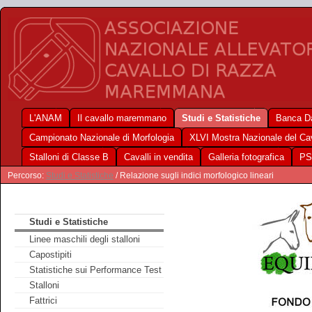
L'ANAM
Il cavallo maremmano
Studi e Statistiche
Banca Da
Campionato Nazionale di Morfologia
XLVI Mostra Nazionale del C
Stalloni di Classe B
Cavalli in vendita
Galleria fotografica
PS
Percorso:
Studi e Statistiche
/ Relazione sugli indici morfologico lineari
Studi e Statistiche
Linee maschili degli stalloni
Capostipiti
Statistiche sui Performance Test
Stalloni
Fattrici