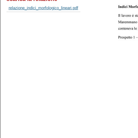
relazione_indici_morfologico_lineari.pdf