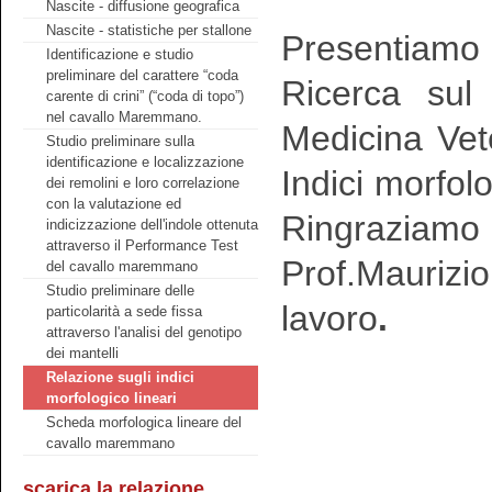
Nascite - diffusione geografica
Nascite - statistiche per stallone
Presentiamo d
Identificazione e studio
preliminare del carattere “coda
Ricerca sul 
carente di crini” (“coda di topo”)
nel cavallo Maremmano.
Medicina Vete
Studio preliminare sulla
identificazione e localizzazione
Indici morfol
dei remolini e loro correlazione
con la valutazione ed
Ringraziam
indicizzazione dell'indole ottenuta
attraverso il Performance Test
Prof.Maurizi
del cavallo maremmano
Studio preliminare delle
lavoro
.
particolarità a sede fissa
attraverso l'analisi del genotipo
dei mantelli
Relazione sugli indici
morfologico lineari
Scheda morfologica lineare del
cavallo maremmano
scarica la relazione