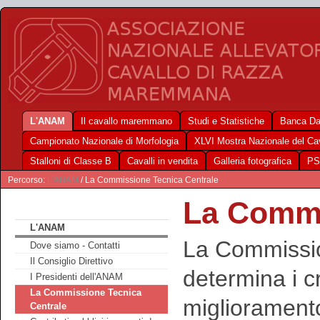
L'ANAM
Il cavallo maremmano
Studi e Statistiche
Banca Da
Campionato Nazionale di Morfologia
XLVI Mostra Nazionale del C
Stalloni di Classe B
Cavalli in vendita
Galleria fotografica
PS
Percorso:
L'ANAM
/ La Commissione Tecnica Centrale
La Commi
L'ANAM
La Commissio
Dove siamo - Contatti
Il Consiglio Direttivo
determina i cri
I Presidenti dell'ANAM
La Commissione Tecnica
miglioramento
Centrale