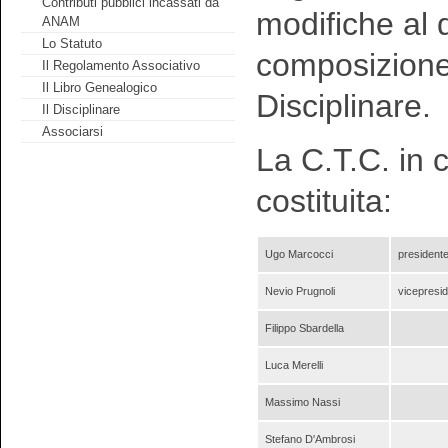
Contributi pubblici incassati da
modifiche al 
ANAM
Lo Statuto
composizione,
Il Regolamento Associativo
Il Libro Genealogico
Disciplinare.
Il Disciplinare
Associarsi
La C.T.C. in 
costituita:
Ugo Marcocci
president
Nevio Prugnoli
vicepresi
Filippo Sbardella
Luca Merelli
Massimo Nassi
Stefano D'Ambrosi