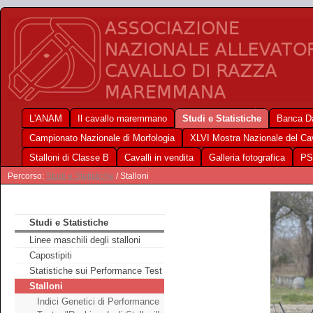
L'ANAM
Il cavallo maremmano
Studi e Statistiche
Banca Da
Campionato Nazionale di Morfologia
XLVI Mostra Nazionale del C
Stalloni di Classe B
Cavalli in vendita
Galleria fotografica
PS
Percorso:
Studi e Statistiche
/ Stalloni
Studi e Statistiche
Linee maschili degli stalloni
Capostipiti
Statistiche sui Performance Test
Stalloni
Indici Genetici di Performance