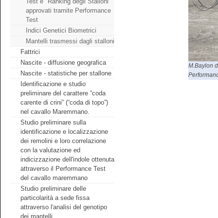
Test e "Ranking degli Stalloni"
approvati tramite Performance
Test
Indici Genetici Biometrici
Mantelli trasmessi dagli stalloni
Fattrici
Nascite - diffusione geografica
M.Baylon di
Nascite - statistiche per stallone
Performanc
Identificazione e studio
preliminare del carattere “coda
carente di crini” (“coda di topo”)
nel cavallo Maremmano.
Studio preliminare sulla
identificazione e localizzazione
dei remolini e loro correlazione
con la valutazione ed
indicizzazione dell'indole ottenuta
attraverso il Performance Test
del cavallo maremmano
Studio preliminare delle
particolarità a sede fissa
attraverso l'analisi del genotipo
dei mantelli