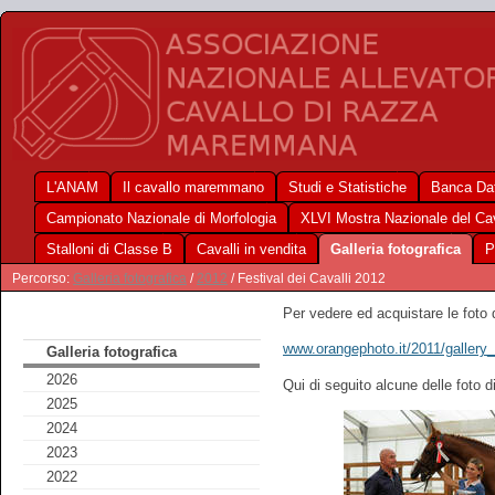
L'ANAM
Il cavallo maremmano
Studi e Statistiche
Banca Dat
Campionato Nazionale di Morfologia
XLVI Mostra Nazionale del C
Stalloni di Classe B
Cavalli in vendita
Galleria fotografica
P
Percorso:
Galleria fotografica
/
2012
/ Festival dei Cavalli 2012
Per vedere ed acquistare le foto d
www.orangephoto.it/2011/gallery
Galleria fotografica
2026
Qui di seguito alcune delle foto 
2025
2024
2023
2022