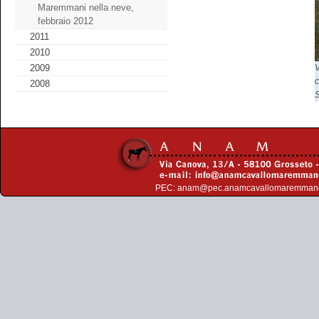
Maremmani nella neve,
febbraio 2012
2011
2010
V
2009
c
2008
PEC:
anam@pec.anamcavallomaremman