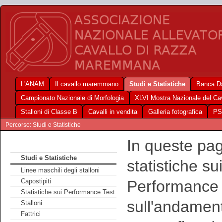
L'ANAM
Il cavallo maremmano
Studi e Statistiche
Banca Da
Campionato Nazionale di Morfologia
XLVI Mostra Nazionale del C
Stalloni di Classe B
Cavalli in vendita
Galleria fotografica
PS
Percorso: Studi e Statistiche
In queste pag
Studi e Statistiche
statistiche su
Linee maschili degli stalloni
Performance Te
Capostipiti
Statistiche sui Performance Test
sull'andament
Stalloni
Fattrici