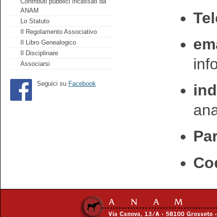
Contributi pubblici incassati da
ANAM
Tel
Lo Statuto
Il Regolamento Associativo
ema
Il Libro Genealogico
Il Disciplinare
in
Associarsi
Seguici su
Facebook
ind
an
Par
Cod