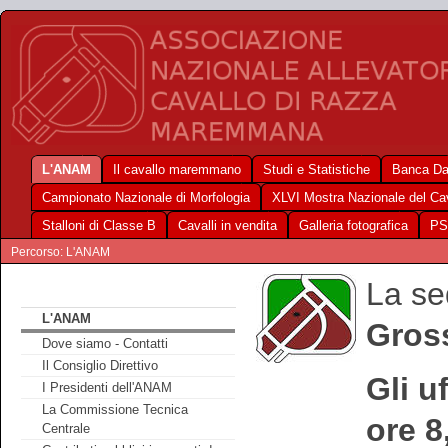
L'ANAM
Il cavallo maremmano
Studi e Statistiche
Banca Da
Campionato Nazionale di Morfologia
XLVI Mostra Nazionale del C
Stalloni di Classe B
Cavalli in vendita
Galleria fotografica
PS
Percorso: L'ANAM
La se
L'ANAM
Gross
Dove siamo - Contatti
Il Consiglio Direttivo
Gli u
I Presidenti dell'ANAM
La Commissione Tecnica
ore 8
Centrale