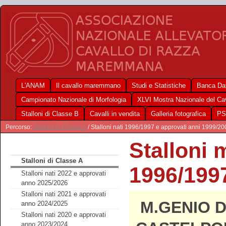
L'ANAM
Il cavallo maremmano
Studi e Statistiche
Banca Dat
Campionato Nazionale di Morfologia
XLVI Mostra Nazionale del C
Stalloni di Classe B
Cavalli in vendita
Galleria fotografica
PS
Percorso:
Stalloni di Classe A
/ Stalloni nati 1996/1997 e approvati anni 1999/20
Stalloni 
Stalloni di Classe A
1996/199
Stalloni nati 2022 e approvati
anno 2025/2026
Stalloni nati 2021 e approvati
M.GENIO D
anno 2024/2025
Stalloni nati 2020 e approvati
anno 2023/2024