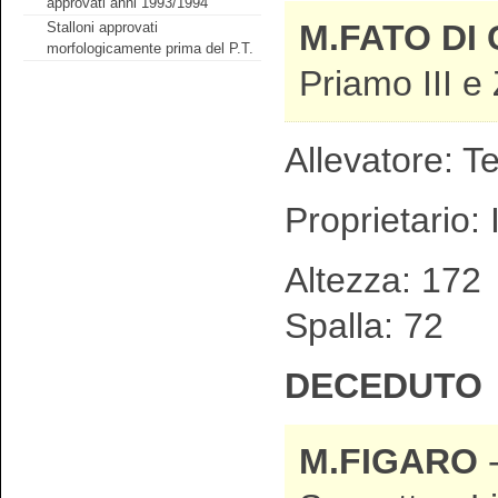
approvati anni 1993/1994
M.FATO DI
Stalloni approvati
morfologicamente prima del P.T.
Priamo III e
Allevatore: T
Proprietario: 
Altezza: 1
Spalla: 72
DECEDUTO
M.FIGARO