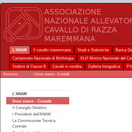
L'ANAM
Il cavallo maremmano
Studi e Statistiche
Banca Da
Campionato Nazionale di Morfologia
XLVI Mostra Nazionale del C
Stalloni di Classe B
Cavalli in vendita
Galleria fotografica
PS
Percorso:
L'ANAM
/ Dove siamo - Contatti
L'ANAM
Dove siamo - Contatti
Il Consiglio Direttivo
I Presidenti dell'ANAM
La Commissione Tecnica
Centrale