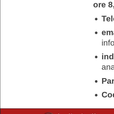
ore 8
Tel
ema
in
ind
an
Par
Cod