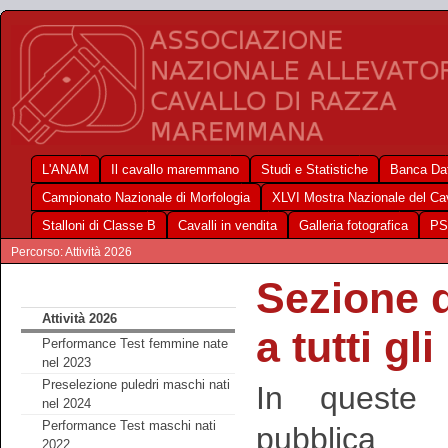
L'ANAM
Il cavallo maremmano
Studi e Statistiche
Banca Dat
Campionato Nazionale di Morfologia
XLVI Mostra Nazionale del C
Stalloni di Classe B
Cavalli in vendita
Galleria fotografica
PS
Percorso: Attività 2026
Sezione de
Attività 2026
a tutti gl
Performance Test femmine nate
nel 2023
Preselezione puledri maschi nati
In queste 
nel 2024
Performance Test maschi nati
pubblic
2022