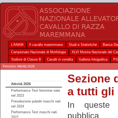
L'ANAM
Il cavallo maremmano
Studi e Statistiche
Banca Dat
Campionato Nazionale di Morfologia
XLVI Mostra Nazionale del C
Stalloni di Classe B
Cavalli in vendita
Galleria fotografica
PS
Percorso: Attività 2026
Sezione de
Attività 2026
a tutti gl
Performance Test femmine nate
nel 2023
Preselezione puledri maschi nati
In queste 
nel 2024
Performance Test maschi nati
pubblic
2022