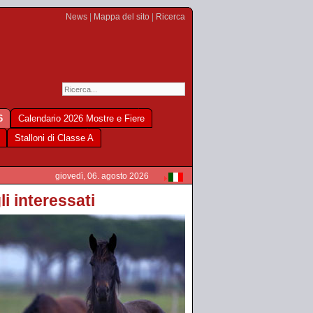
News
|
Mappa del sito
|
Ricerca
6
Calendario 2026 Mostre e Fiere
Stalloni di Classe A
giovedì, 06. agosto 2026
li interessati