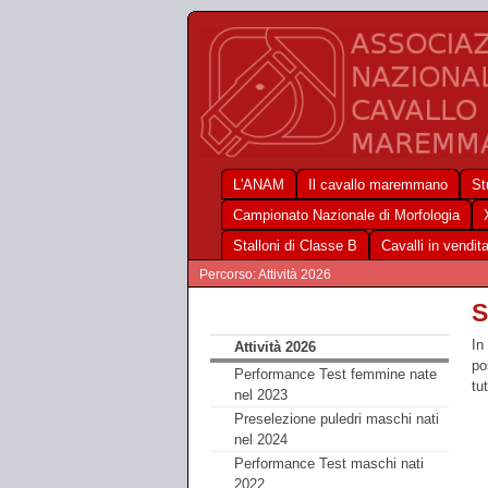
L'ANAM
Il cavallo maremmano
St
Campionato Nazionale di Morfologia
Stalloni di Classe B
Cavalli in vendit
Percorso: Attività 2026
S
In
Attività 2026
po
Performance Test femmine nate
tu
nel 2023
Preselezione puledri maschi nati
nel 2024
Performance Test maschi nati
2022