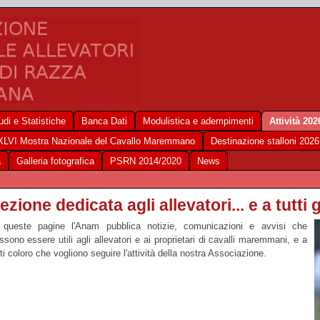
udi e Statistiche
Banca Dati
Modulistica e adempimenti
Attività 202
XLVI Mostra Nazionale del Cavallo Maremmano
Destinazione stalloni 2026
a
Galleria fotografica
PSRN 2014/2020
News
ezione dedicata agli allevatori... e a tutti g
 queste pagine l'Anam pubblica notizie, comunicazioni e avvisi che
ssono essere utili agli allevatori e ai proprietari di cavalli maremmani, e a
tti coloro che vogliono seguire l'attività della nostra Associazione.