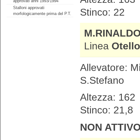
approvati anni 1993/1994
Stalloni approvati
Stinco: 22 
morfologicamente prima del P.T.
M.RINALD
Linea
Otell
Allevatore: M
S.Stefano
Altezza: 1
Stinco: 21,8
NON ATTIV