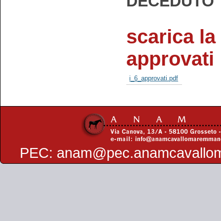
DECEDUTO
scarica la 
approvati
i_6_approvati.pdf
PEC:
anam@pec.anamcavallo