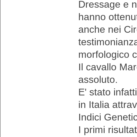
Dressage e n
hanno ottenut
anche nei Circ
testimonianza 
morfologico c
Il cavallo M
assoluto.
E' stato infat
in Italia attr
Indici Genetic
I primi risult