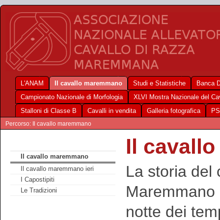
L'ANAM
Il cavallo maremmano
Studi e Statistiche
Banca D
Campionato Nazionale di Morfologia
XLVI Mostra Nazionale del C
Stalloni di Classe B
Cavalli in vendita
Galleria fotografica
PS
Percorso: Il cavallo maremmano
Il caval
Il cavallo maremmano
La storia del 
Il cavallo maremmano ieri
I Capostipiti
Maremmano si
Le Tradizioni
notte dei tem