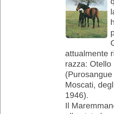
l
h
p
G
attualmente r
razza: Otell
(Purosangue 
Moscati, degl
1946).
Il Maremmano