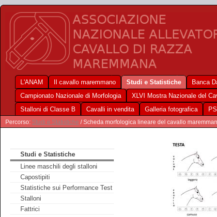
L'ANAM
Il cavallo maremmano
Studi e Statistiche
Banca Da
Campionato Nazionale di Morfologia
XLVI Mostra Nazionale del C
Stalloni di Classe B
Cavalli in vendita
Galleria fotografica
PS
Percorso:
Studi e Statistiche
/ Scheda morfologica lineare del cavallo maremma
Studi e Statistiche
Linee maschili degli stalloni
Capostipiti
Statistiche sui Performance Test
Stalloni
Fattrici