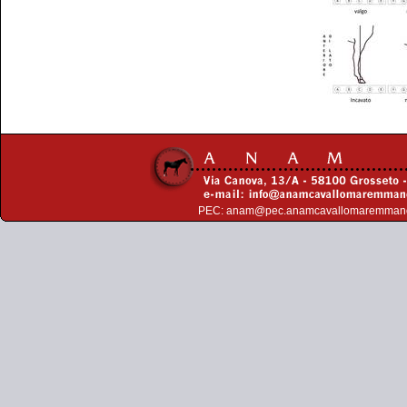
PEC:
anam@pec.anamcavallomaremman