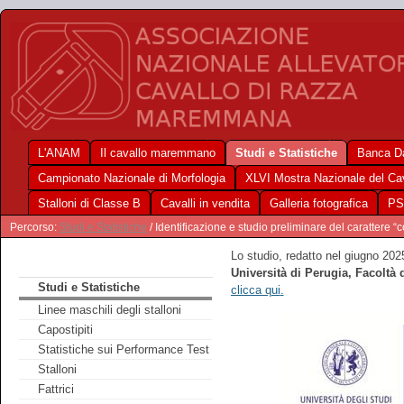
L'ANAM
Il cavallo maremmano
Studi e Statistiche
Banca Da
Campionato Nazionale di Morfologia
XLVI Mostra Nazionale del C
Stalloni di Classe B
Cavalli in vendita
Galleria fotografica
PS
Percorso:
Studi e Statistiche
/ Identificazione e studio preliminare del carattere 
Lo studio, redatto nel giugno 202
Università di Perugia, Facoltà 
Studi e Statistiche
clicca qui
.
Linee maschili degli stalloni
Capostipiti
Statistiche sui Performance Test
Stalloni
Fattrici