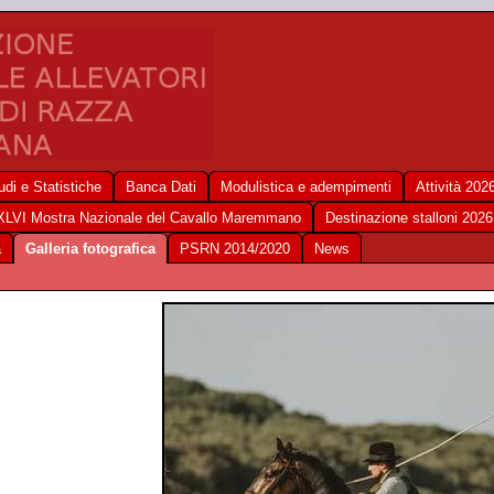
udi e Statistiche
Banca Dati
Modulistica e adempimenti
Attività 202
XLVI Mostra Nazionale del Cavallo Maremmano
Destinazione stalloni 2026
a
Galleria fotografica
PSRN 2014/2020
News