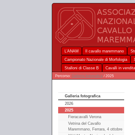
L'ANAM
Il cavallo maremmano
St
Campionato Nazionale di Morfologia
Stalloni di Classe B
Cavalli in vendit
Percorso:
Galleria fotografica
/ 2025
Galleria fotografica
2026
2025
Fieracavalli Verona
Vetrina del Cavallo
Maremmano, Ferrara, 4 ottobre