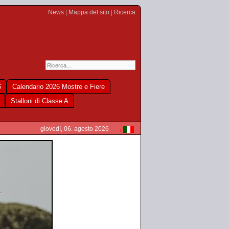
News
|
Mappa del sito
|
Ricerca
6
Calendario 2026 Mostre e Fiere
Stalloni di Classe A
giovedì, 06. agosto 2026