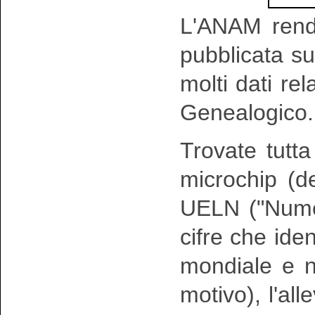
L'ANAM rende
pubblicata su
molti dati rela
Genealogico.
Trovate tutt
microchip (d
UELN (
"Nume
cifre che iden
mondiale e n
motivo)
, l'al