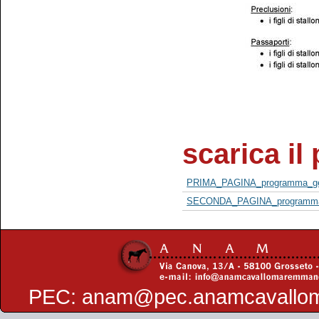
scarica i
PRIMA_PAGINA_programma_gene
SECONDA_PAGINA_programma_g
PEC:
anam@pec.anamcavallo